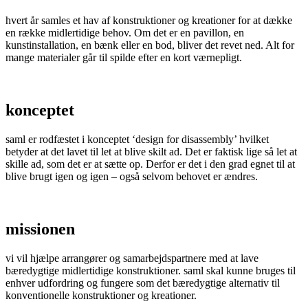
hvert år samles et hav af konstruktioner og kreationer for at dække
en række midlertidige behov. Om det er en pavillon, en
kunstinstallation, en bænk eller en bod, bliver det revet ned. Alt for
mange materialer går til spilde efter en kort værnepligt.
konceptet
saml er rodfæstet i konceptet ‘design for disassembly’ hvilket
betyder at det lavet til let at blive skilt ad. Det er faktisk lige så let at
skille ad, som det er at sætte op. Derfor er det i den grad egnet til at
blive brugt igen og igen – også selvom behovet er ændres.
missionen
vi vil hjælpe arrangører og samarbejdspartnere med at lave
bæredygtige midlertidige konstruktioner. saml skal kunne bruges til
enhver udfordring og fungere som det bæredygtige alternativ til
konventionelle konstruktioner og kreationer.